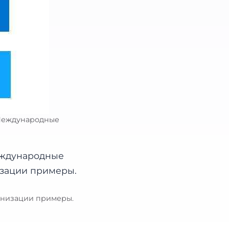
 Международные
анизации примеры.