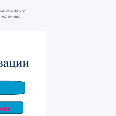
ациональную
ечисленных