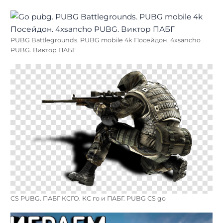
PUBG Battlegrounds. PUBG mobile 4k Посейдон. 4xsancho
PUBG. Виктор ПАБГ
Найти:
CS PUBG. ПАБГ КСГО. КС го и ПАБГ. PUBG CS go