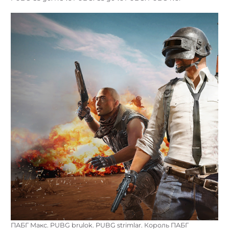
ПАБГ Макс. PUBG brulok. PUBG strimlar. Король ПАБГ