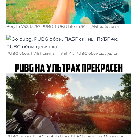
Beryl m762. M762 PUBG. PUBG Lite m762. ПАБГ хайлайты
PUBG обои. ПАБГ скины. ПУБГ 4к. PUBG обои девушка
PUBG мемы. PUBG mobile Мем. PUBG приколы. Мемы про