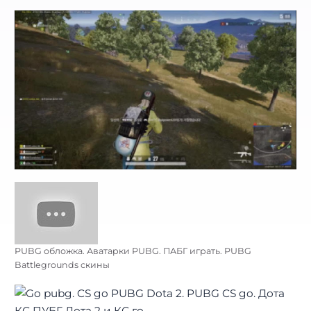
PUBG обложка. Аватарки PUBG. ПАБГ играть. PUBG
Battlegrounds скины