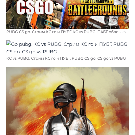
PUBG CS go. Стрим КС го и ПУБГ. КС vs PUBG. ПАБГ обложка
КС vs PUBG. Стрим КС го и ПУБГ. PUBG CS go. CS go vs PUBG