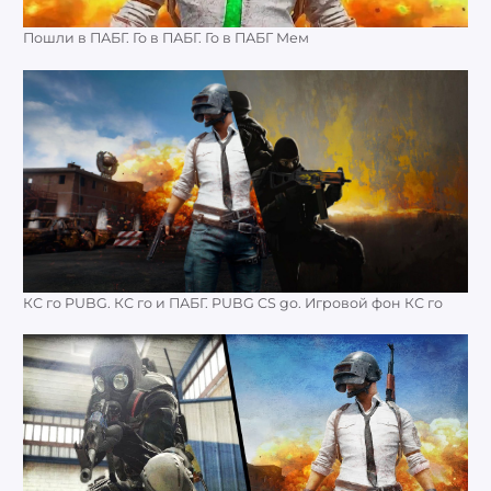
Пошли в ПАБГ. Го в ПАБГ. Го в ПАБГ Мем
КС го PUBG. КС го и ПАБГ. PUBG CS go. Игровой фон КС го