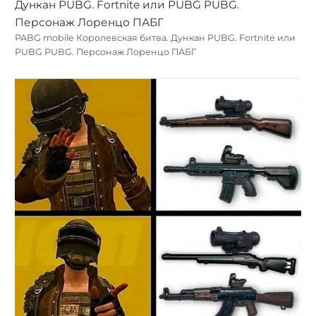
PABG mobile Королевская битва. Дункан PUBG. Fortnite или
PUBG PUBG. Персонаж Лоренцо ПАБГ