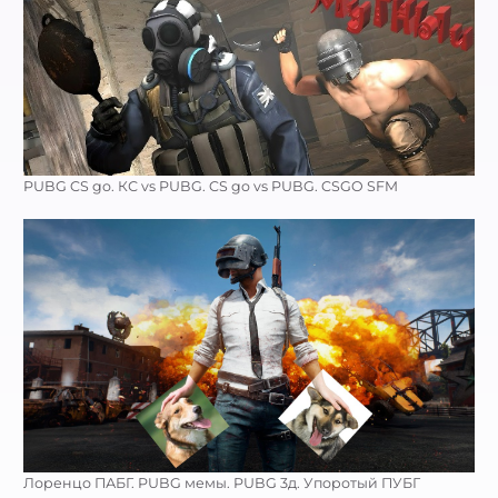
PUBG CS go. КС vs PUBG. CS go vs PUBG. CSGO SFM
Лоренцо ПАБГ. PUBG мемы. PUBG 3д. Упоротый ПУБГ