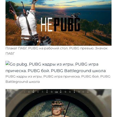
Плакат ПАБГ. PUBG на рабочий стол. PUBG превью. Значок
ПАБГ
PUBG кадры из игры. PUBG игра прическа. PUBG бой. PUBG
Battleground школа