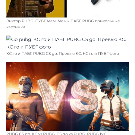
Виктор PUBG. ПУБГ Мем. Мемы ПАБГ. PUBG прикольные
картинки
КС го и ПАБГ. PUBG CS go. Превью КС. КС го и ПУБГ фото
PUBG CS go. КС vs PUBG. CS go vs PUBG. PUBG 1vs1