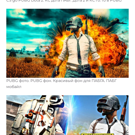
CS go PUBG Dota 2. КС дота ПАБГ. Дота 2 и КС го. Го в PUBG
PUBG фото. PUBG фон. Красивый фон для ПАБГА. ПАБГ
мобайл