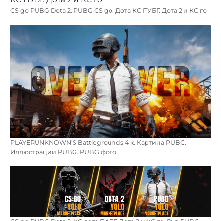
CS go PUBG Dota 2. PUBG CS go. Дота КС ПУБГ. Дота 2 и КС го
PLAYERUNKNOWN’S Battlegrounds 4 к. Картина PUBG.
Иллюстрации PUBG. PUBG фото