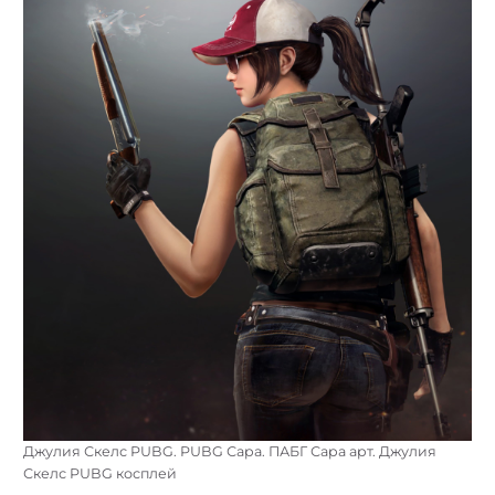
Джулия Скелс PUBG. PUBG Сара. ПАБГ Сара арт. Джулия
Скелс PUBG косплей