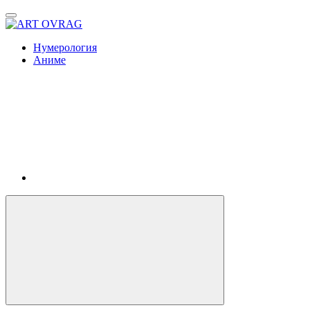
ART
OVRAG
Нумерология
Аниме