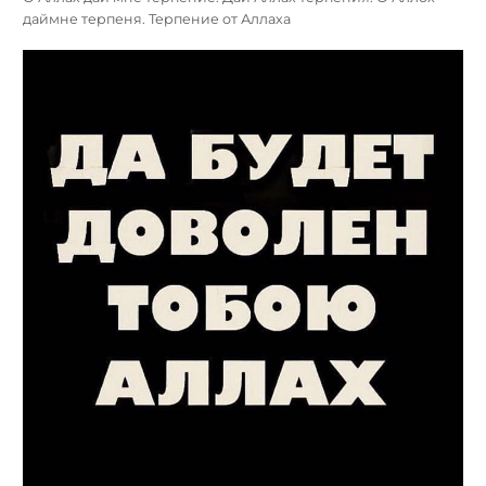
даймне терпеня. Терпение от Аллаха