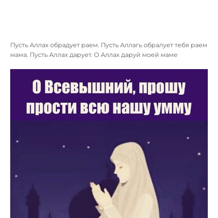
Пусть Аллах обрадует раем. Пусть Аллагь обралует тебя раем
мама. Пусть Аллах дарует. О Аллах даруй моей маме