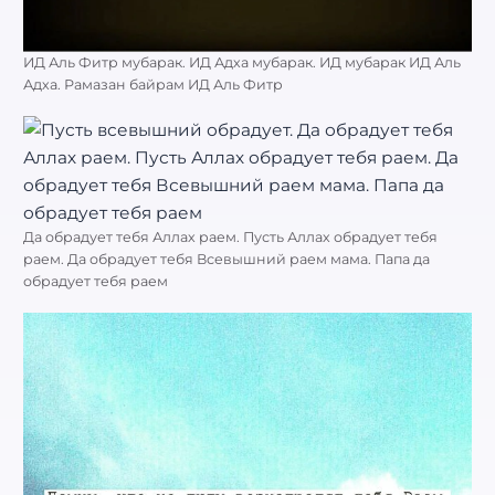
ИД Аль Фитр мубарак. ИД Адха мубарак. ИД мубарак ИД Аль
Адха. Рамазан байрам ИД Аль Фитр
Да обрадует тебя Аллах раем. Пусть Аллах обрадует тебя
раем. Да обрадует тебя Всевышний раем мама. Папа да
обрадует тебя раем