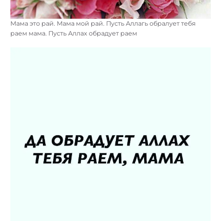
Мама это рай. Мама мой рай. Пусть Аллагь обралует тебя
раем мама. Пусть Аллах обрадует раем