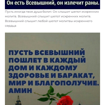
Пусть иногда твоя душа болит. Он слышит шепот искренних
молитв. Всевышний слышит шепот искренних молитв.
Всевышний слышит любой шепот молитвы искреннего
сердца