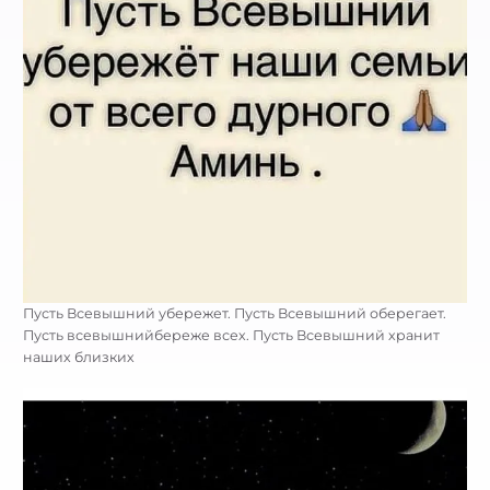
Пусть Всевышний убережет. Пусть Всевышний оберегает.
Пусть всевышнийбереже всех. Пусть Всевышний хранит
наших близких