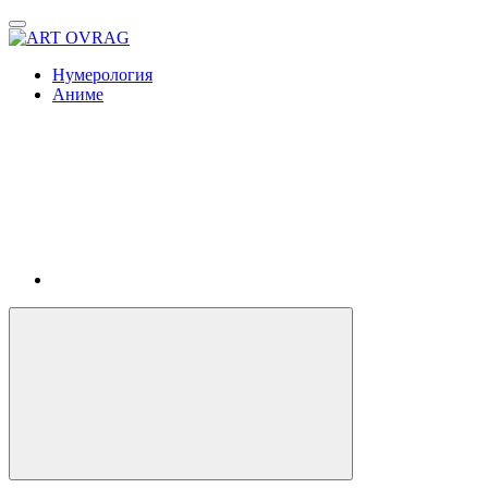
ART
OVRAG
Нумерология
Аниме