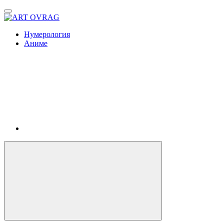
ART
OVRAG
Нумерология
Аниме