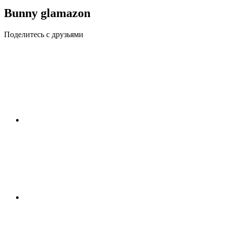
Bunny glamazon
Поделитесь с друзьями