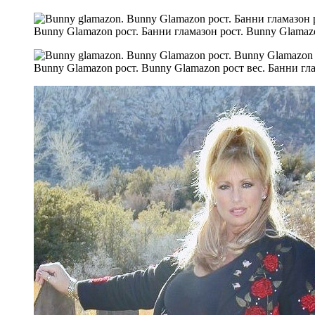
Bunny Glamazon рост. Банни гламазон рост. Bunny Glamaz
Bunny Glamazon рост. Bunny Glamazon рост вес. Банни гл