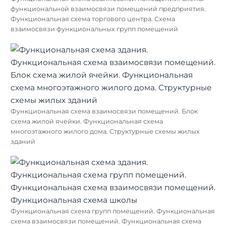
функциональной взаимосвязи помещений предприятия.
Функциональная схема торгового центра. Схема
взаимосвязи функциональных групп помещений
Функциональная схема взаимосвязи помещений. Блок
схема жилой ячейки. Функциональная схема
многоэтажного жилого дома. Структурные схемы жилых
зданий
Функциональная схема групп помещений. Функциональная
схема взаимосвязи помещений. Функциональная схема