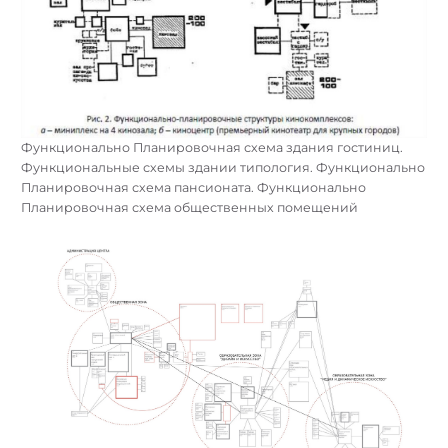
Функционально Планировочная схема здания гостиниц.
Функциональные схемы здании типология. Функционально
Планировочная схема пансионата. Функционально
Планировочная схема общественных помещений