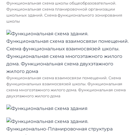
Функциональная схема школы общеобразовательной.
Функциональная схема планировочной организации
школьных зданий. Схема функционального зонирования
школы
Функциональная схема взаимосвязи помещений. Схема
функциональных взаимосвязей школы. Функциональная
схема многоэтажного жилого дома. Функциональная схема
двухэтажного жилого дома