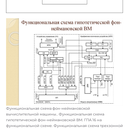
Функциональная схема фон-неймановской
вычислительной машины.. Функциональная схема
гипотетической фон-неймановской ВМ. ГПА 16 на
функциональной схеме. Функциональная схема трехзонной