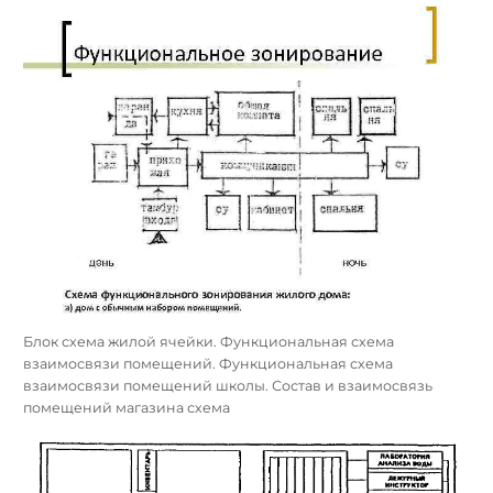
Блок схема жилой ячейки. Функциональная схема
взаимосвязи помещений. Функциональная схема
взаимосвязи помещений школы. Состав и взаимосвязь
помещений магазина схема