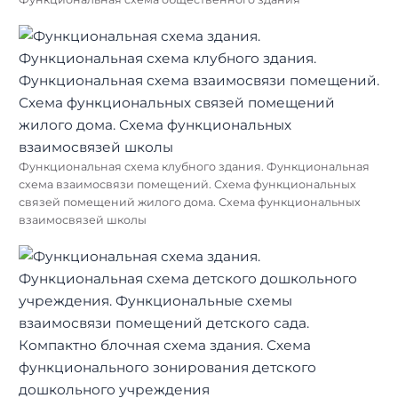
Функциональная схема клубного здания. Функциональная
схема взаимосвязи помещений. Схема функциональных
связей помещений жилого дома. Схема функциональных
взаимосвязей школы