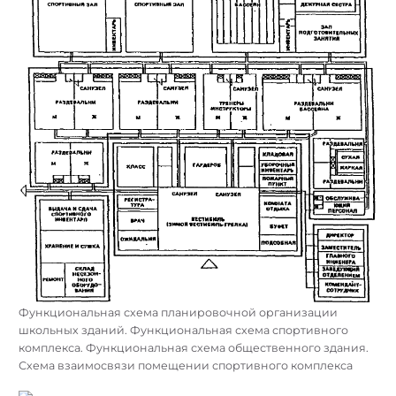
Функциональная схема планировочной организации
школьных зданий. Функциональная схема спортивного
комплекса. Функциональная схема общественного здания.
Схема взаимосвязи помещении спортивного комплекса