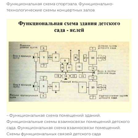
Функциональная схема спортзала. Функционально-
технологические схемы концертных залов
– Функциональная схема помещений зданий.
Функциональные схемы взаимосвязи помещений детского
сада. Функциональная схема взаимосвязи помещений.
Схемы функциональных связей детского сада