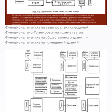
Функциональная схема взаимосвязи помещений.
Функционально-Планировочная схема театра.
Функциональная схема общественного здания. –
Функциональная схема помещений зданий