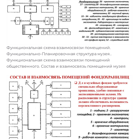
Функциональная схема взаимосвязи помещений.
Функционально-Планировочная структура музея..
Функциональная схема взаимосвязи помещений
общественного. Состав и взаимосвязь помещений музея