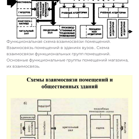
Функциональная схема взаимосвязи помещений.
Взаимосвязь помещений в зданиях вузов.. Схема
взаимосвязи функциональных групп помещений.
Основные функциональные группы помещений магазина,
их взаимосвязь.