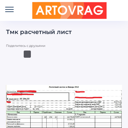
ART
OVRAG
Тмк расчетный лист
Поделитесь с друзьями