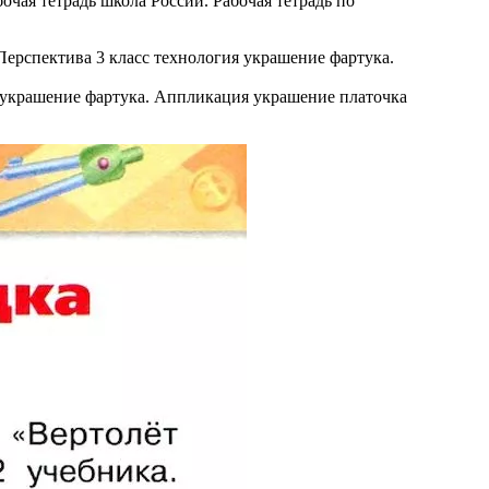
бочая тетрадь школа России. Рабочая тетрадь по
я украшение фартука. Аппликация украшение платочка