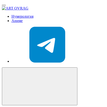
ART
OVRAG
Нумерология
Аниме