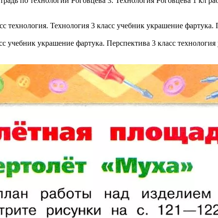
етрадь по технологии Роговцева 3. Технология Роговцева 1 кл ра
асс учебник украшение фартука. Перспектива 3 класс технологи