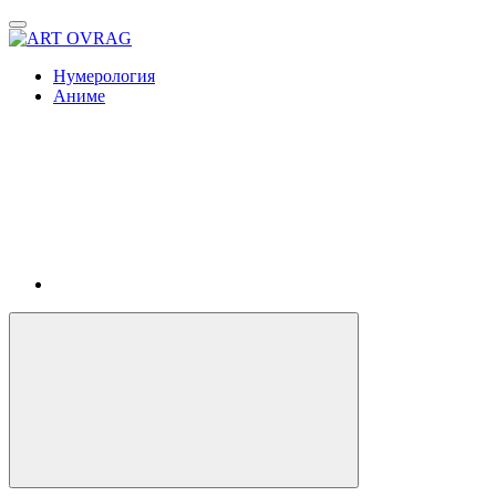
ART
OVRAG
Нумерология
Аниме