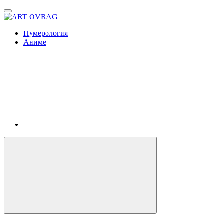
ART
OVRAG
Нумерология
Аниме