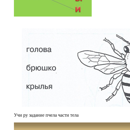
Учи ру задание пчела части тела