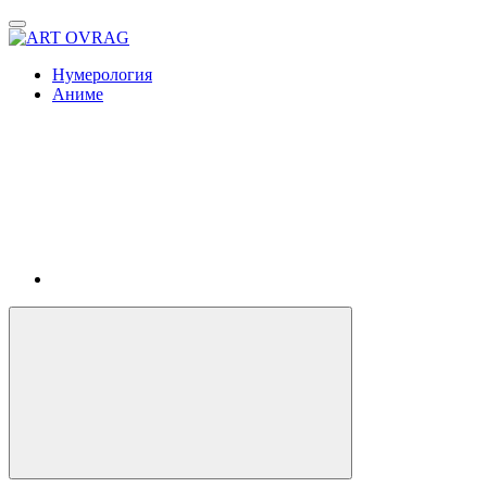
ART
OVRAG
Нумерология
Аниме