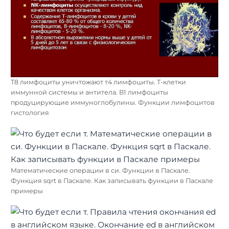
Т8 лимфоциты уничтожают т4 лимфоциты. Т-клетки
иммунной системы и антитела. В1 лимфоциты
продуцирующие иммуноглобулины. Функции лимфоцитов
гистология
Математические операции в си. Функции в Паскале.
Функция sqrt в Паскале. Как записывать функции в Паскале
примеры