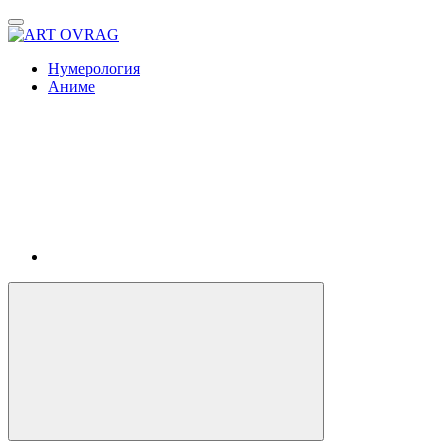
ART
OVRAG
Нумерология
Аниме