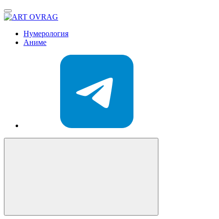
ART
OVRAG
Нумерология
Аниме