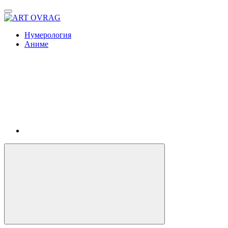
ART
OVRAG
Нумерология
Аниме