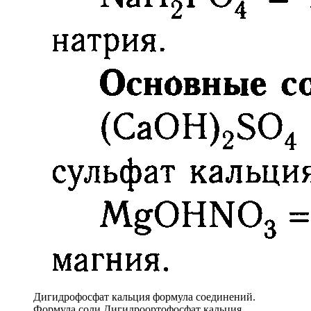
Дигидрофосфат кальция формула соединений.
Формула соли Дигидроортофосфат кальция