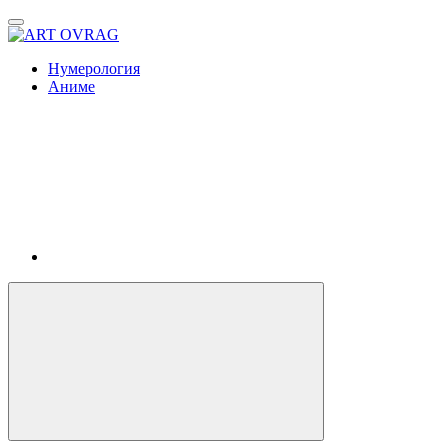
ART
OVRAG
Нумерология
Аниме