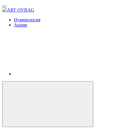
ART
OVRAG
Нумерология
Аниме