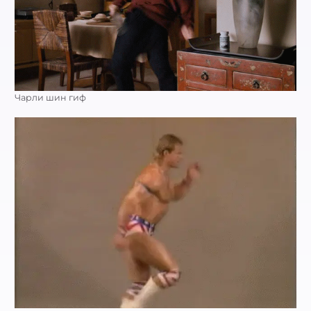
Чарли шин гиф