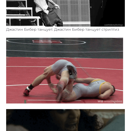
Джастин Бибер танцует. Джастин Бибер танцует стриптиз