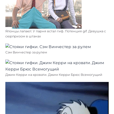
Японцы лапают. У парня встал гиф. Потенция gif. Девушка с
сюрпризом в штанах
Сэм Винчестер за рулем
Джим Керри на кровати. Джим Керри Брюс Всемогущий