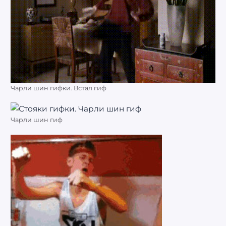
Чарли шин гифки. Встал гиф
Чарли шин гиф