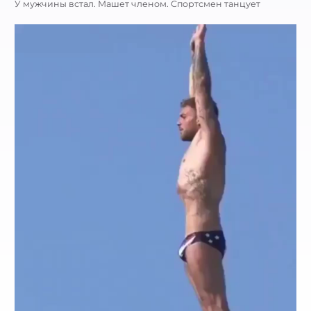
У мужчины встал. Машет членом. Спортсмен танцует