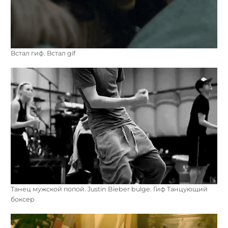
Встал гиф. Встал gif
Танец мужской попой. Justin Bieber bulge. Гиф Танцующий
боксер