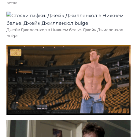
встал
Джейк Джилленхол в Нижнем белье. Джейк Джилленхол
bulge