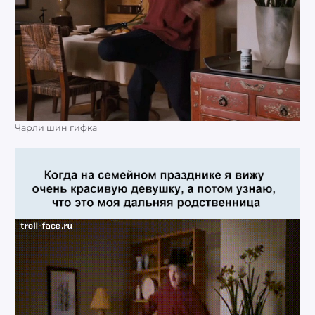
Чарли шин гифка