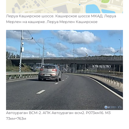
Леруа Каширское шоссе. Каширское шоссе МКАД. Леруа
Мерлен на каширке. Леруа Мерлен Каширское
Автоураган ВСМ-2. АПК Автоураган-всм2. Р073км16. М3
73км+763м