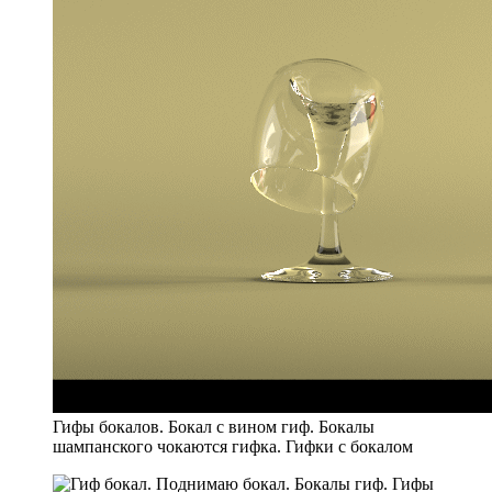
Гифы бокалов. Бокал с вином гиф. Бокалы
шампанского чокаются гифка. Гифки с бокалом