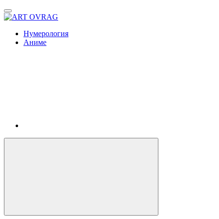
ART
OVRAG
Нумерология
Аниме