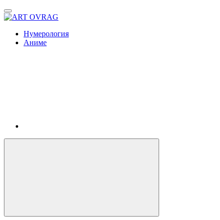
ART
OVRAG
Нумерология
Аниме