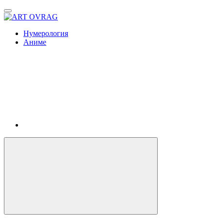
ART
OVRAG
Нумерология
Аниме