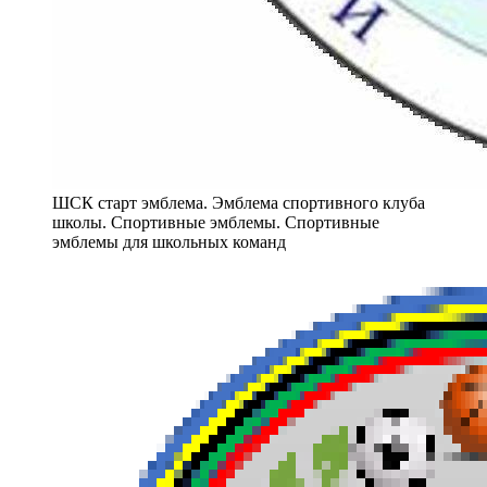
ШСК старт эмблема. Эмблема спортивного клуба
школы. Спортивные эмблемы. Спортивные
эмблемы для школьных команд