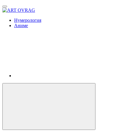
ART
OVRAG
Нумерология
Аниме