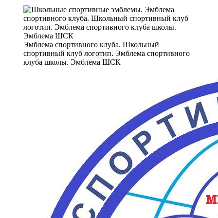
Эмблема спортивного клуба. Школьный
спортивный клуб логотип. Эмблема спортивного
клуба школы. Эмблема ШСК