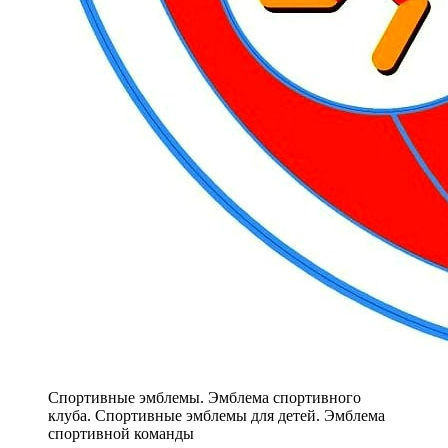
Спортивные эмблемы. Эмблема спортивного
клуба. Спортивные эмблемы для детей. Эмблема
спортивной команды