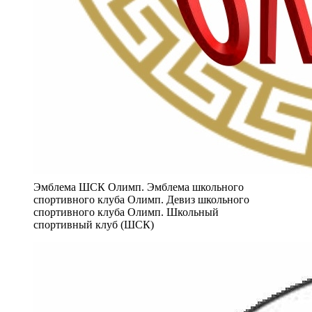
Эмблема ШСК Олимп. Эмблема школьного
спортивного клуба Олимп. Девиз школьного
спортивного клуба Олимп. Школьный
спортивный клуб (ШСК)