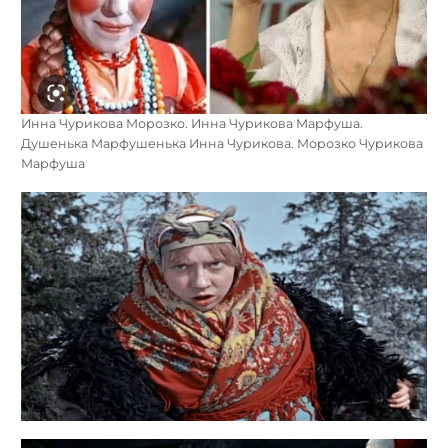
Инна Чурикова Морозко. Инна Чурикова Марфуша.
Душенька Марфушенька Инна Чурикова. Морозко Чурикова
Марфуша