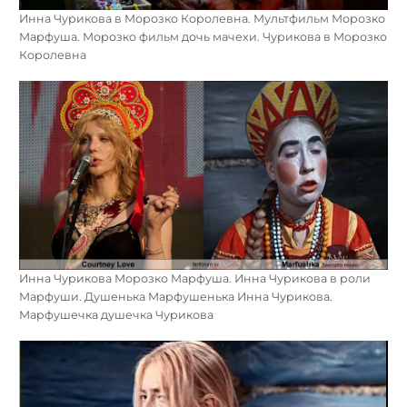
Инна Чурикова в Морозко Королевна. Мультфильм Морозко
Марфуша. Морозко фильм дочь мачехи. Чурикова в Морозко
Королевна
Инна Чурикова Морозко Марфуша. Инна Чурикова в роли
Марфуши. Душенька Марфушенька Инна Чурикова.
Марфушечка душечка Чурикова