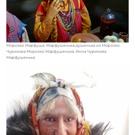
Морозко Марфуша. Марфушенька душенька из Морозко.
Чурикова Морозко Марфушенька. Инна Чурикова
Марфушенька