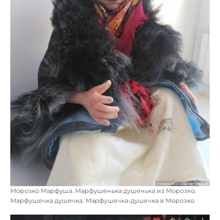
Морозко Марфуша. Марфушенька душенька из Морозко.
Марфушечка душечка. Марфушечка-душечка в Морозко