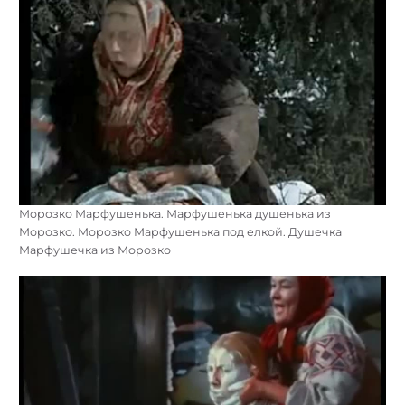
Морозко Марфушенька. Марфушенька душенька из
Морозко. Морозко Марфушенька под елкой. Душечка
Марфушечка из Морозко