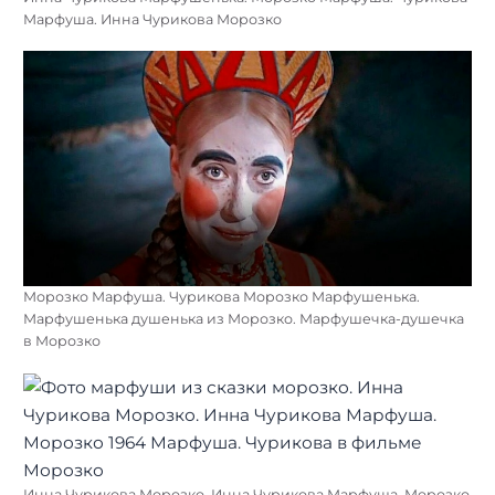
Марфуша. Инна Чурикова Морозко
Морозко Марфуша. Чурикова Морозко Марфушенька.
Марфушенька душенька из Морозко. Марфушечка-душечка
в Морозко
Инна Чурикова Морозко. Инна Чурикова Марфуша. Морозко