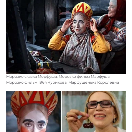
Морозко сказка Морфуша. Морозко фильм Марфуша.
Морозко фильм 1964 Чурикова. Марфушенька Королевна