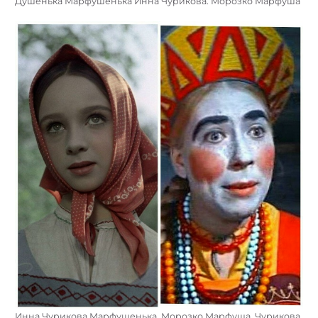
Душенька Марфушенька Инна Чурикова. Морозко Марфуша
Инна Чурикова Марфушенька. Морозко Марфуша. Чурикова