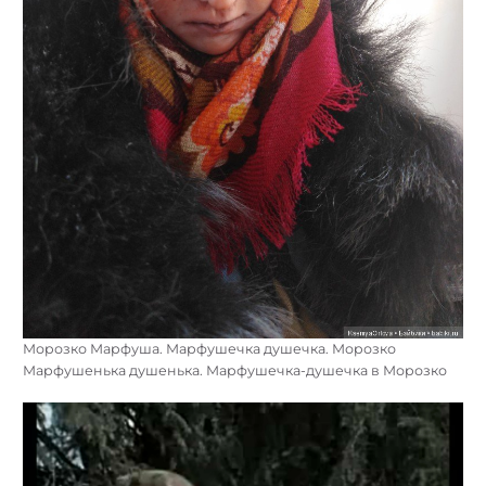
Морозко Марфуша. Марфушечка душечка. Морозко
Марфушенька душенька. Марфушечка-душечка в Морозко