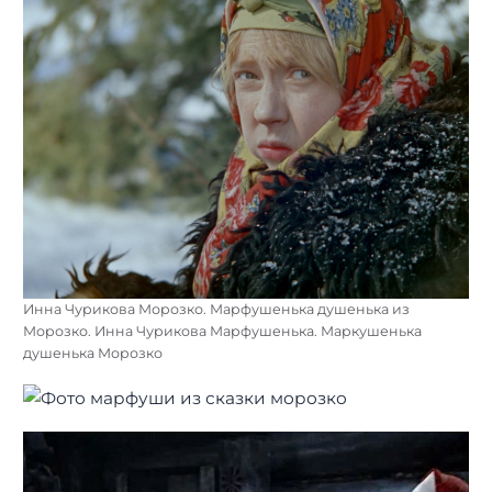
Инна Чурикова Морозко. Марфушенька душенька из
Морозко. Инна Чурикова Марфушенька. Маркушенька
душенька Морозко