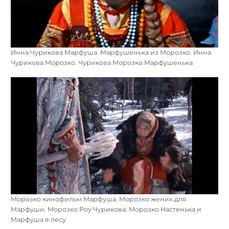
Инна Чурикова Марфуша. Марфушенька из Морозко. Инна
Чурикова Морозко. Чурикова Морозко Марфушенька
Морозко кинофильм Марфуша. Морозко жених для
Марфуши. Морозко Роу Чурикова. Морозко Настенька и
Марфуша в лесу