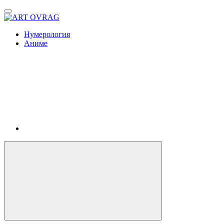
ART
OVRAG
Нумерология
Аниме