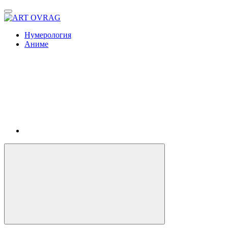
ART
OVRAG
Нумерология
Аниме