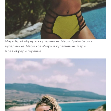
Мари Краймбрери в купальнике. Мэри Краймбери в
купальнике. Мари крамбири в купальнике. Мари
Краймбрери горячие