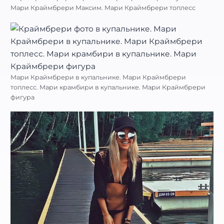
Мари Краймбрери Максим. Мари Краймбрери топлесс
Мари Краймбрери в купальнике. Мари Краймбрери
топлесс. Мари крамбири в купальнике. Мари Краймбрери
фигура