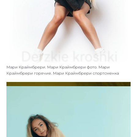
Мари Краймбрери. Мари Краймбрери фото. Мари
Краймбрери горячие. Мари Краймбрери спортсменка