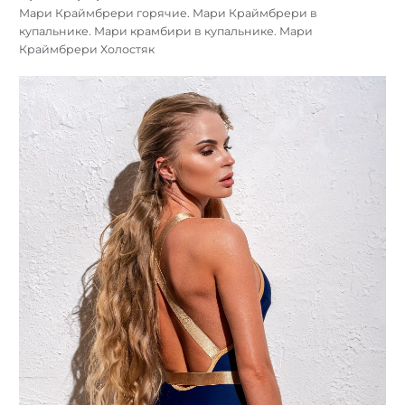
Мари Краймбрери горячие. Мари Краймбрери в
купальнике. Мари крамбири в купальнике. Мари
Краймбрери Холостяк