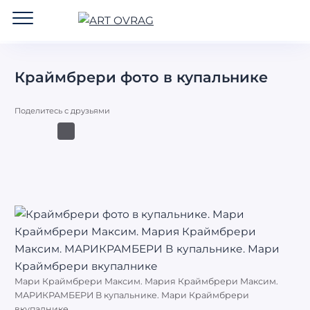
ART
OVRAG
Краймбрери фото в купальнике
Поделитесь с друзьями
Мари Краймбрери Максим. Мария Краймбрери Максим.
МАРИКРАМБЕРИ В купальнике. Мари Краймбрери
вкупалнике