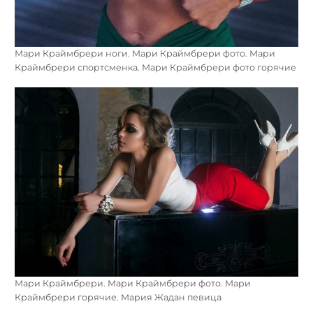
Мари Краймбрери ноги. Мари Краймбрери фото. Мари
Краймбрери спортсменка. Мари Краймбрери фото горячие
Мари Краймбрери. Мари Краймбрери фото. Мари
Краймбрери горячие. Мария Жадан певица