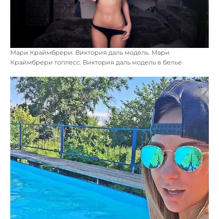
Мари Краймбрери. Виктория даль модель. Мари
Краймбрери топлесс. Виктория даль модель в белье