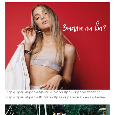
Мари Краймбрери Максим. Мари Краймбрери топлесс.
Мари Краймбрери 18. Мари Краймбрери в Нижнем белье