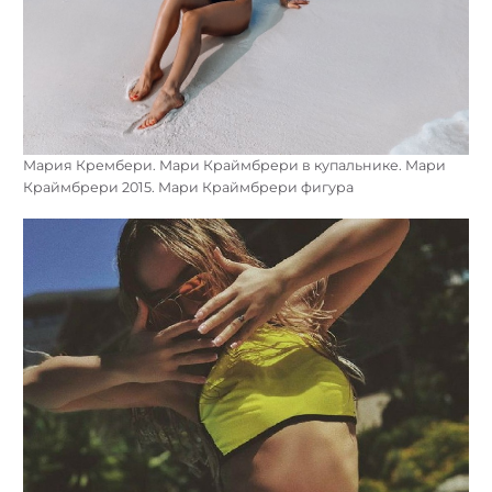
Мария Крембери. Мари Краймбрери в купальнике. Мари
Краймбрери 2015. Мари Краймбрери фигура