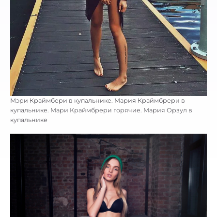
Мэри Краймбери в купальнике. Мария Краймбрери в
купальнике. Мари Краймбрери горячие. Мария Орзул в
купальнике