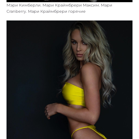
Мэри Кимберли. Мари Краймбрери Максим. Мари
Cranberry. Мари Краймбрери горячие