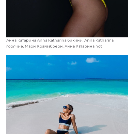
Анна Катарина Anna Katharina бикини. Anna Katharina
горячие. Мари Краймбрери. Анна Катарина hot