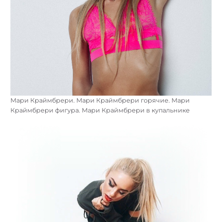
Мари Краймбрери. Мари Краймбрери горячие. Мари
Краймбрери фигура. Мари Краймбрери в купальнике