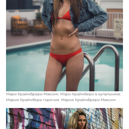
Мари Краймбрери Максим. Мэри Краймбери в купальнике.
Мария Краймбери горячие. Мария Краймбрери Максим