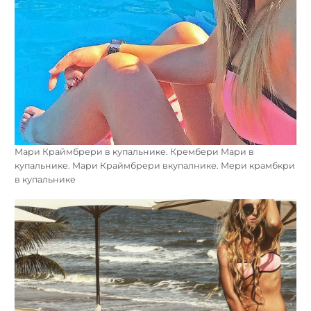
Мари Краймбрери в купальнике. Крембери Мари в
купальнике. Мари Краймбрери вкупалнике. Мери крамбкри
в купальнике