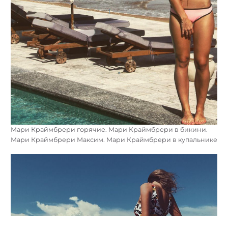
Мари Краймбрери горячие. Мари Краймбрери в бикини.
Мари Краймбрери Максим. Мари Краймбрери в купальнике