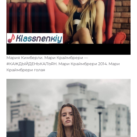
Мария Кимберли. Мари Краймбрери —
#КАЖДЫЙДЕНЬКАЛЬЯН. Мари Краймбрери 2014. Мари
Краймбрери голая