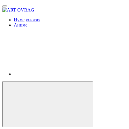
ART
OVRAG
Нумерология
Аниме