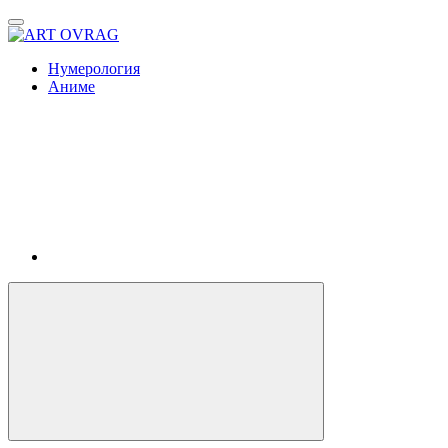
ART
OVRAG
Нумерология
Аниме