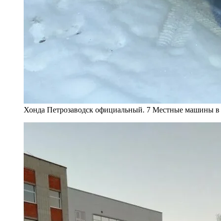
Хонда Петрозаводск официальный. 7 Местные машины в К