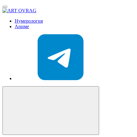
ART
OVRAG
Нумерология
Аниме