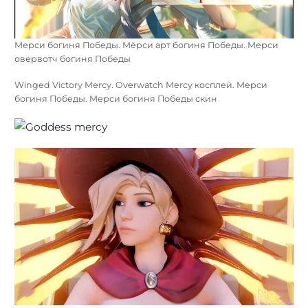
Мерси богиня Победы. Мёрси арт богиня Победы. Мерси
овервотч богиня Победы
Winged Victory Mercy. Overwatch Mercy косплей. Мерси
богиня Победы. Мерси богиня Победы скин