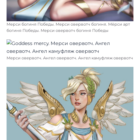
Мерси богиня Победы. Мерси овервотч богиня. Мёрси арт
богиня Победы. Мерси овервотч богиня Победы
Мерси овервотч. Ангел овервотч. Ангел камуфляж овервотч