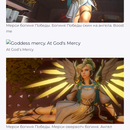
Мерси богиня Победы. Богиня Победы скин на ангела. Boost
me
At God’s Mercy
Мерси богиня Победы. Мерси овервотч богиня. Ангел