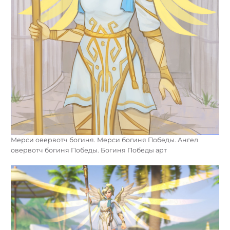
Мерси овервотч богиня. Мерси богиня Победы. Ангел
овервотч богиня Победы. Богиня Победы арт