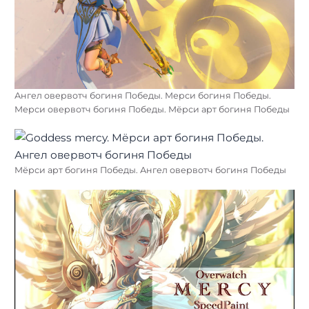
Ангел овервотч богиня Победы. Мерси богиня Победы.
Мерси овервотч богиня Победы. Мёрси арт богиня Победы
Мёрси арт богиня Победы. Ангел овервотч богиня Победы