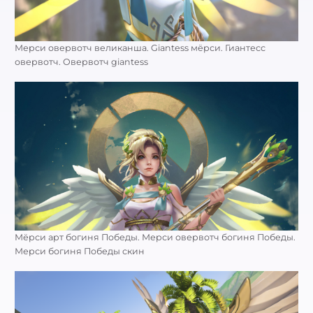
Мерси овервотч великанша. Giantess мёрси. Гиантесс
овервотч. Овервотч giantess
Мёрси арт богиня Победы. Мерси овервотч богиня Победы.
Мерси богиня Победы скин