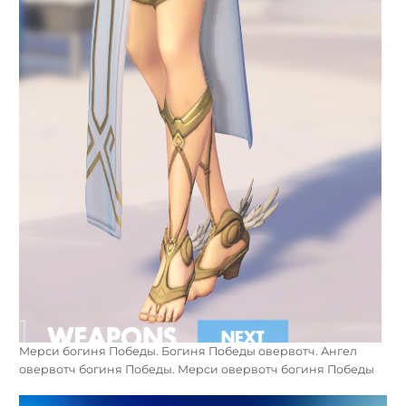
Мерси богиня Победы. Богиня Победы овервотч. Ангел
овервотч богиня Победы. Мерси овервотч богиня Победы