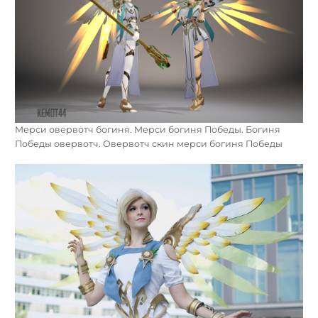
Мерси овервотч богиня. Мерси богиня Победы. Богиня
Победы овервотч. Овервотч скин мерси богиня Победы