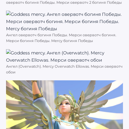
овервотч богиня Победы. Мерси овервотч 2 богиня Победы
Ангел овервотч богиня Победы. Мерси овервотч богиня.
Мерси богиня Победы. Mercy богиня Победы
Ангел (Overwatch). Mercy Overwatch Ellowas. Мерси овервотч
обои