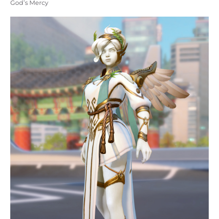
God’s Mercy