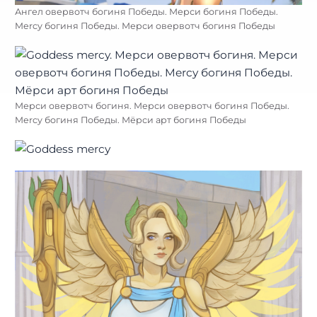
Ангел овервотч богиня Победы. Мерси богиня Победы.
Mercy богиня Победы. Мерси овервотч богиня Победы
Мерси овервотч богиня. Мерси овервотч богиня Победы.
Mercy богиня Победы. Мёрси арт богиня Победы