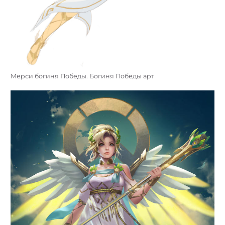
Мерси богиня Победы. Богиня Победы арт