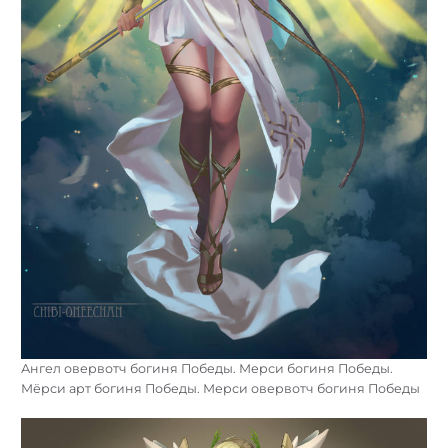
Ангел овервотч богиня Победы. Мерси богиня Победы.
Мёрси арт богиня Победы. Мерси овервотч богиня Победы