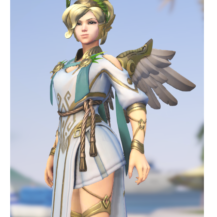
Найти: