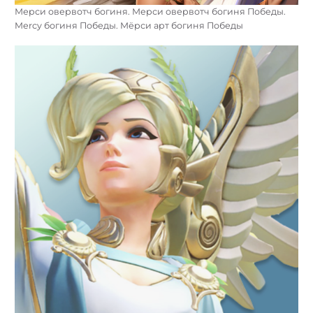
Мерси овервотч богиня. Мерси овервотч богиня Победы.
Mercy богиня Победы. Мёрси арт богиня Победы