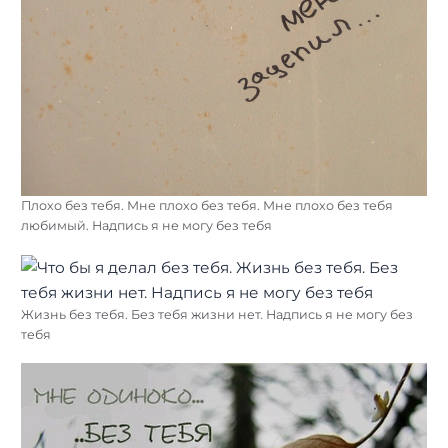
Плохо без тебя. Мне плохо без тебя. Мне плохо без тебя
любимый. Надпись я не могу без тебя
Жизнь без тебя. Без тебя жизни нет. Надпись я не могу без
тебя