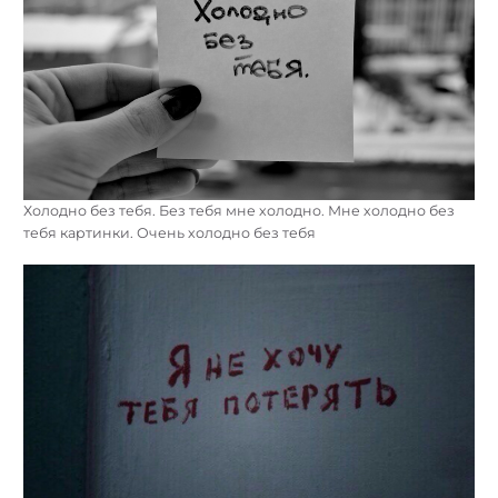
Холодно без тебя. Без тебя мне холодно. Мне холодно без
тебя картинки. Очень холодно без тебя