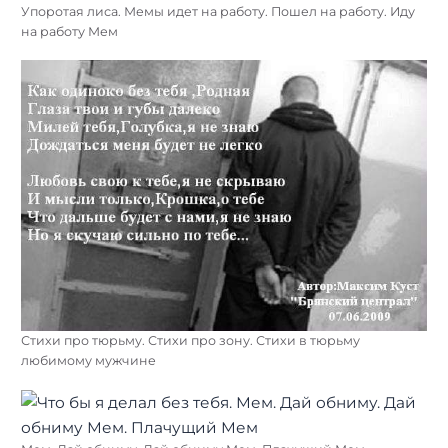
Упоротая лиса. Мемы идет на работу. Пошел на работу. Иду
на работу Мем
Стихи про тюрьму. Стихи про зону. Стихи в тюрьму
любимому мужчине