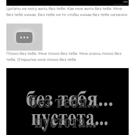
Цитаты не могу жить без тебя. Как мне жить без тебя. Мне
без тебя никак. Без тебя не то чтобы никак без тебя незачем
Плохо без тебя. Мне плохо без тебя. Мне очень плохо без
тебя. Открытки мне плохо без тебя