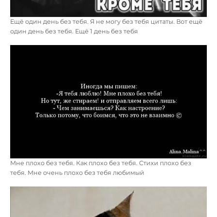
Ещё один день без тебя. Я не могу без тебя цитаты. Вот ещё
один день без тебя. Ещё 1 день без тебя
Мне плохо без тебя. Как плохо без тебя. Стихи плохо без
тебя. Мне очень плохо без тебя любимый