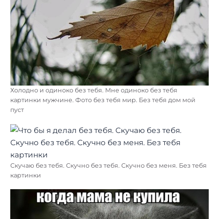
Холодно и одиноко без тебя. Мне одиноко без тебя
картинки мужчине. Фото без тебя мир. Без тебя дом мой
пуст
Скучаю без тебя. Скучно без тебя. Скучно без меня. Без тебя
картинки