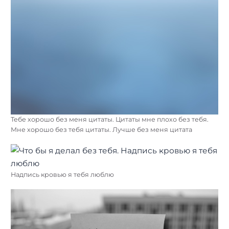
Тебе хорошо без меня цитаты. Цитаты мне плохо без тебя.
Мне хорошо без тебя цитаты. Лучше без меня цитата
Надпись кровью я тебя люблю