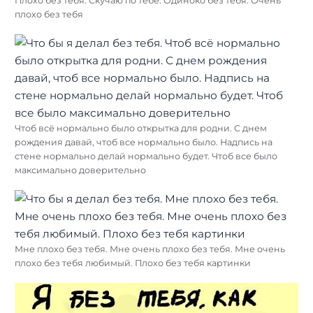
Плохо без тебя. Скучаю по тебе. Одиноко без тебя. Очень
плохо без тебя
Чтоб всё нормально было открытка для родни. С днем
рождения давай, чтоб все нормально было. Надпись на
стене нормально делай нормально будет. Чтоб все было
максимально доверительно
Мне плохо без тебя. Мне очень плохо без тебя. Мне очень
плохо без тебя любимый. Плохо без тебя картинки