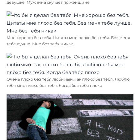
девушке. Мужчина скучает по женщине
Мне хорошо без тебя. Цитаты мне плохо без тебя. Без меня
тебе лучше. Мне без тебя никак
Очень плохо без тебя любимый. Так плохо без тебя. Люблю
тебя мне плохо без тебя. Когда без тебя плохо