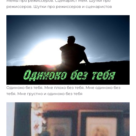
Мемы про режиссеров. Сценарист Мем. Шутки про
режиссеров. Шутки про режиссеров и сценаристов
Одиноко без тебя. Мне плохо без тебя. Мне одиноко без
тебя. Мне грустно и одиноко без тебя