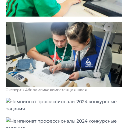
Эксперты Абилимпикс компетенция швея