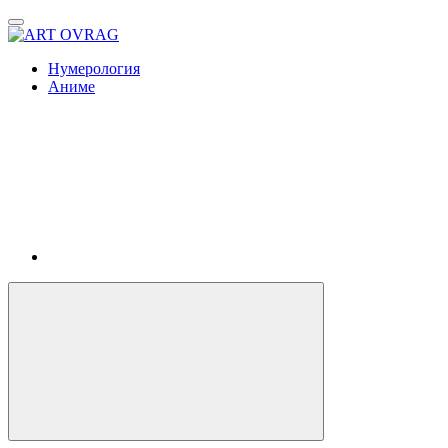
ART
OVRAG
Нумерология
Аниме