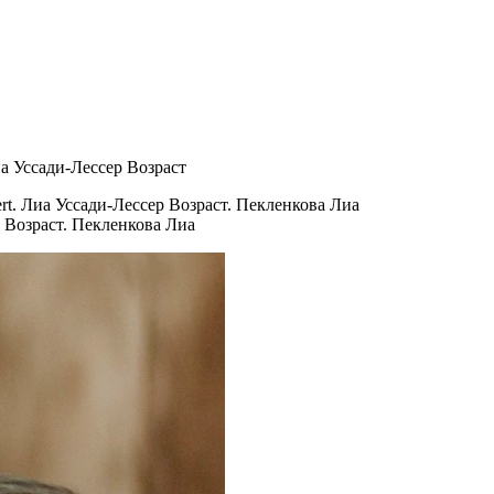
иа Уссади-Лессер Возраст
р Возраст. Пекленкова Лиа