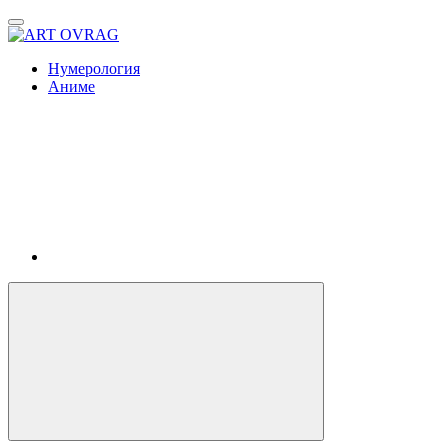
ART
OVRAG
Нумерология
Аниме