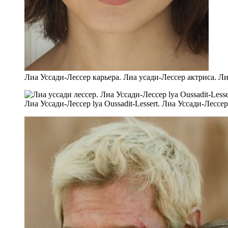
Лиа Уссади-Лессер карьера. Лиа усади-Лессер актриса. Л
Лиа Уссади-Лессер lya Oussadit-Lessert. Лиа Уссади-Лессе