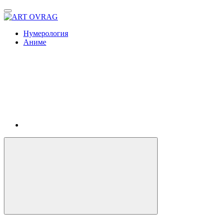
ART
OVRAG
Нумерология
Аниме