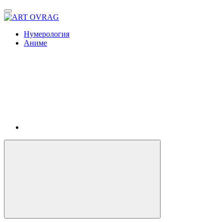
ART
OVRAG
Нумерология
Аниме