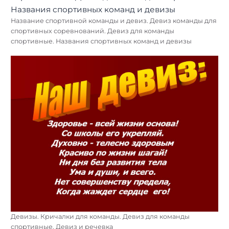
Название спортивной команды и девиз. Девиз команды для
спортивных соревнований. Девиз для команды
спортивные. Названия спортивных команд и девизы
Девизы. Кричалки для команды. Девиз для команды
спортивные. Девиз и речевка