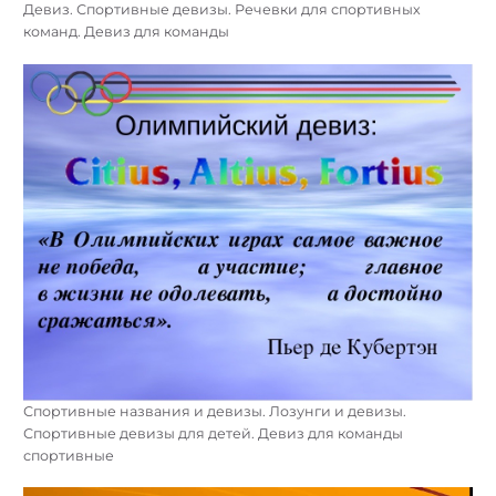
Девиз. Спортивные девизы. Речевки для спортивных
команд. Девиз для команды
Спортивные названия и девизы. Лозунги и девизы.
Спортивные девизы для детей. Девиз для команды
спортивные