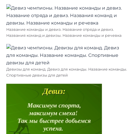
Название команды и девиз. Название отряда и девиз.
Названия команд и девизы. Название команды и речевка
Девизы для команд. Девиз для команды. Название команды.
Спортивные девизы для детей