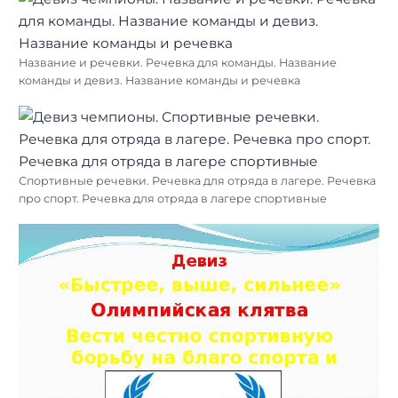
Название и речевки. Речевка для команды. Название
команды и девиз. Название команды и речевка
Спортивные речевки. Речевка для отряда в лагере. Речевка
про спорт. Речевка для отряда в лагере спортивные