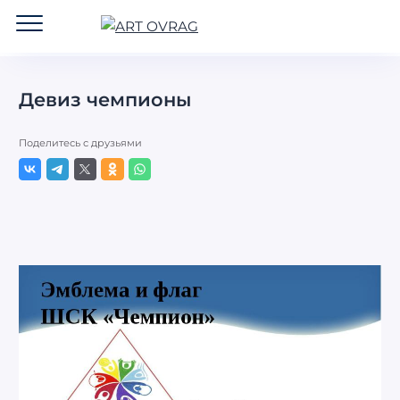
ART
OVRAG
Девиз чемпионы
Поделитесь с друзьями