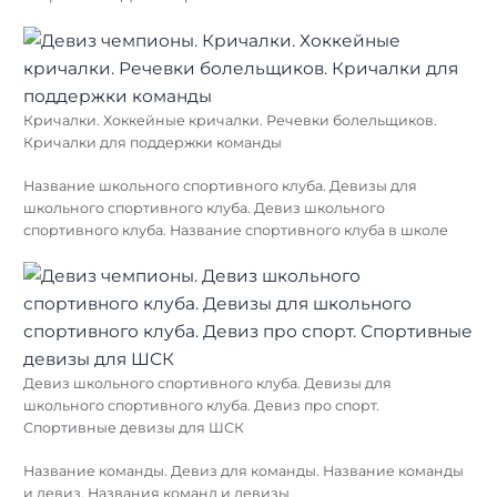
Кричалки. Хоккейные кричалки. Речевки болельщиков.
Кричалки для поддержки команды
Название школьного спортивного клуба. Девизы для
школьного спортивного клуба. Девиз школьного
спортивного клуба. Название спортивного клуба в школе
Девиз школьного спортивного клуба. Девизы для
школьного спортивного клуба. Девиз про спорт.
Спортивные девизы для ШСК
Название команды. Девиз для команды. Название команды
и девиз. Названия команд и девизы