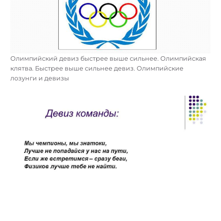
Олимпийский девиз быстрее выше сильнее. Олимпийская
клятва. Быстрее выше сильнее девиз. Олимпийские
лозунги и девизы