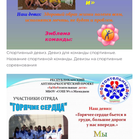
Спортивный девиз. Девиз для команды спортивные.
Название спортивной команды. Девизы на спортивные
соревнования