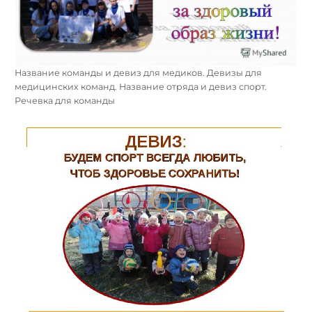
Название команды и девиз для медиков. Девизы для
медицинских команд. Название отряда и девиз спорт.
Речевка для команды