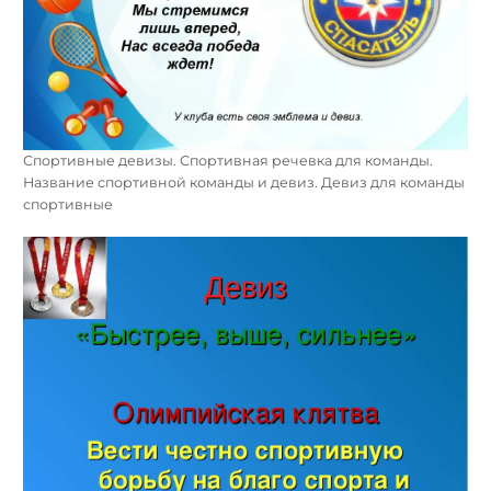
Спортивные девизы. Спортивная речевка для команды.
Название спортивной команды и девиз. Девиз для команды
спортивные