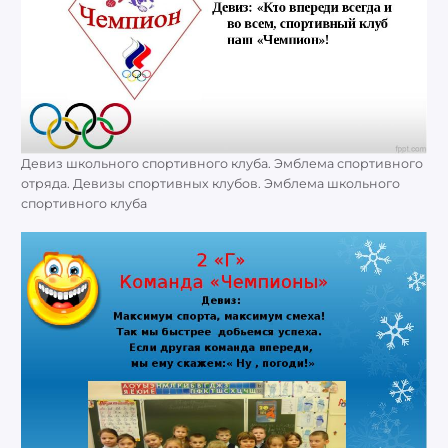
Девиз школьного спортивного клуба. Эмблема спортивного
отряда. Девизы спортивных клубов. Эмблема школьного
спортивного клуба