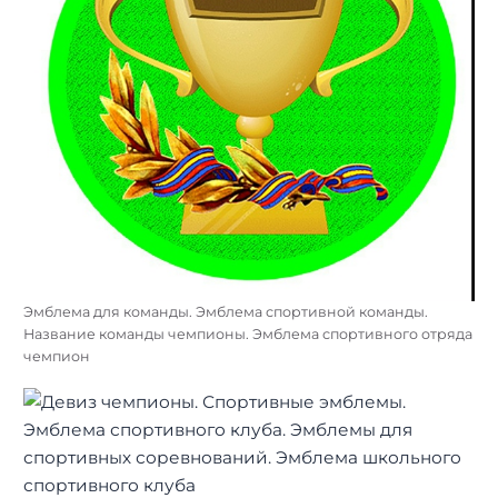
Эмблема для команды. Эмблема спортивной команды.
Название команды чемпионы. Эмблема спортивного отряда
чемпион