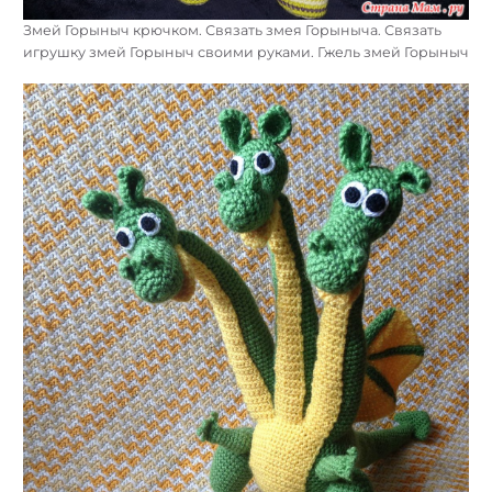
Змей Горыныч крючком. Связать змея Горыныча. Связать
игрушку змей Горыныч своими руками. Гжель змей Горыныч