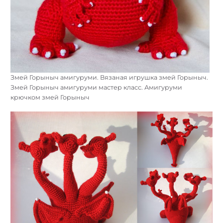
Змей Горыныч амигуруми. Вязаная игрушка змей Горыныч.
Змей Горыныч амигуруми мастер класс. Амигуруми
крючком змей Горыныч