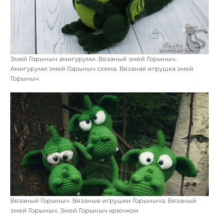
Змей Горыныч амигуруми. Вязаный змей Горыныч.
Амигуруми змей Горыныч схема. Вязаная игрушка змей
Горыныч
Вязаный Горыныч. Вязаные игрушки Горыныча. Вязаный
змей Горыныч. Змей Горыныч крючком