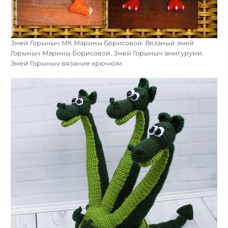
Змей Горыныч МК Марины Борисовой. Вязаный змей
Горыныч Марины Борисовой. Змей Горыныч амигуруми.
Змей Горыныч вязание крючком