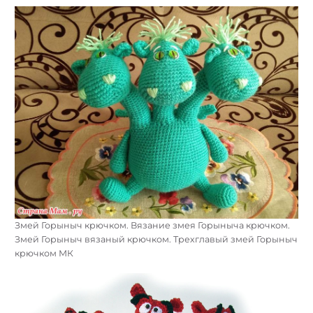
Змей Горыныч крючком. Вязание змея Горыныча крючком.
Змей Горыныч вязаный крючком. Трехглавый змей Горыныч
крючком МК