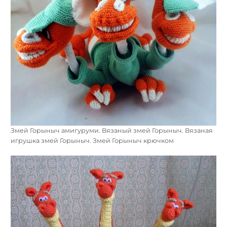
Змей Горыныч амигуруми. Вязаный змей Горыныч. Вязаная
игрушка змей Горыныч. Змей Горыныч крючком