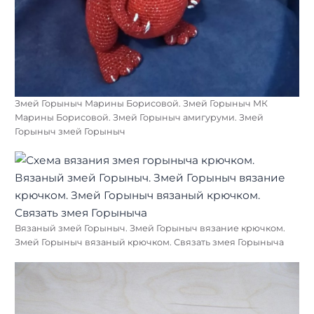
Змей Горыныч Марины Борисовой. Змей Горыныч МК
Марины Борисовой. Змей Горыныч амигуруми. Змей
Горыныч змей Горыныч
Вязаный змей Горыныч. Змей Горыныч вязание крючком.
Змей Горыныч вязаный крючком. Связать змея Горыныча