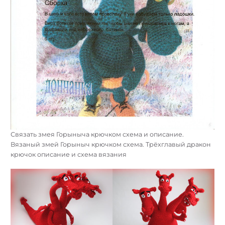
Связать змея Горыныча крючком схема и описание.
Вязаный змей Горыныч крючком схема. Трёхглавый дракон
крючок описание и схема вязания