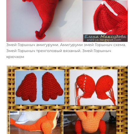
Змей Горыныч амигуруми. Амигуруми змей Горыныч схема.
Змей Горыныч трехголовый вязаный. Змей Горыныч
крючком