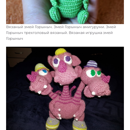
Вязаный змей Горыныч. Змей Горыныч амигуруми. Змей
Горыныч трехголовый вязаный. Вязаная игрушка змей
Горыныч