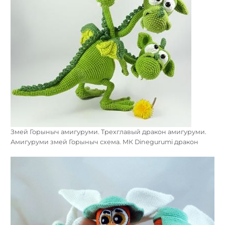
Змей Горыныч амигуруми. Трехглавый дракон амигуруми.
Амигуруми змей Горыныч схема. МК Dinegurumi дракон