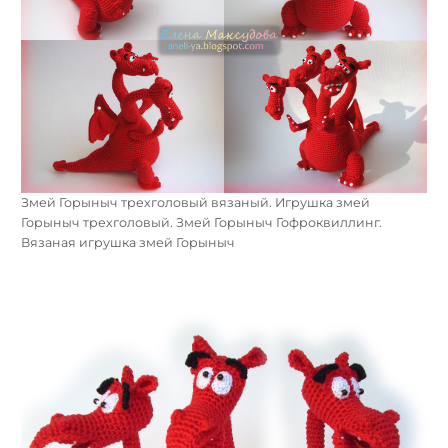
Змей Горыныч трехголовый вязаный. Игрушка змей
Горыныч трехголовый. Змей Горыныч Гофроквиллинг.
Вязаная игрушка змей Горыныч