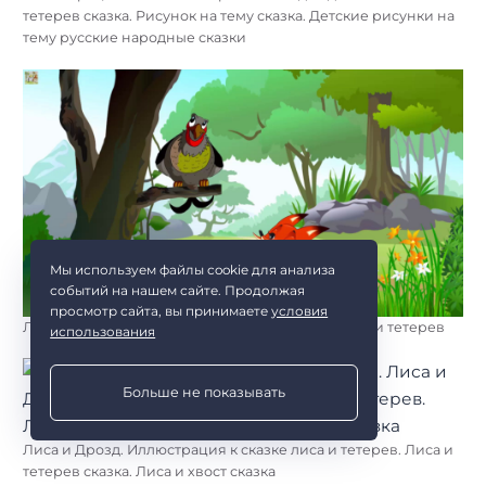
тетерев сказка. Рисунок на тему сказка. Детские рисунки на
тему русские народные сказки
Мы используем файлы cookie для анализа
событий на нашем сайте. Продолжая
просмотр сайта, вы принимаете
условия
Лиса и тетерев. Лиса и тетерев сказка. РНС лиса и тетерев
использования
Больше не показывать
Лиса и Дрозд. Иллюстрация к сказке лиса и тетерев. Лиса и
тетерев сказка. Лиса и хвост сказка