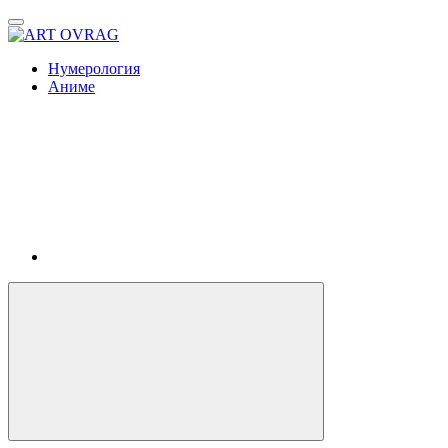
ART
OVRAG
Нумерология
Аниме