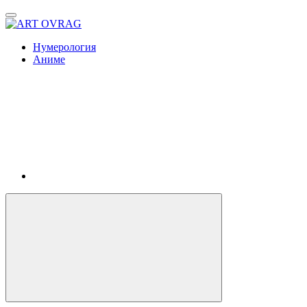
ART
OVRAG
Нумерология
Аниме