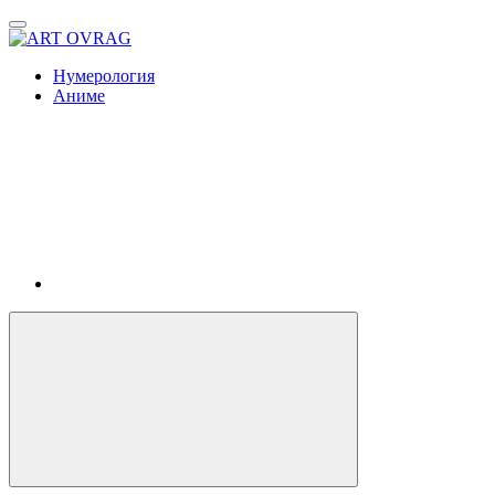
ART
OVRAG
Нумерология
Аниме