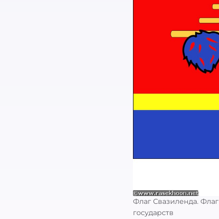
Найти
Флаг Свазиленда. Флаг
государств