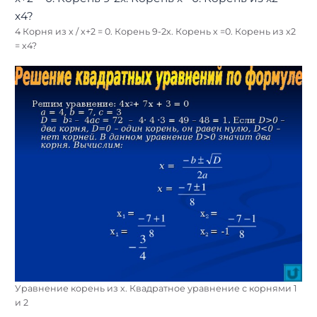
4 Корня из х / х+2 = 0. Корень 9-2х. Корень х =0. Корень из х2
= х4?
Уравнение корень из х. Квадратное уравнение с корнями 1
и 2