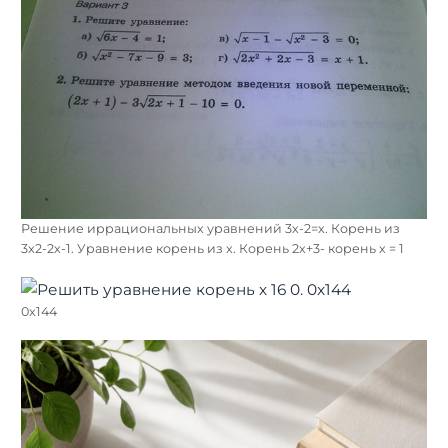
Решение иррациональных уравнений 3х-2=х. Корень из
3х2-2х-1. Уравнение корень из х. Корень 2х+3- корень х = 1
0x144