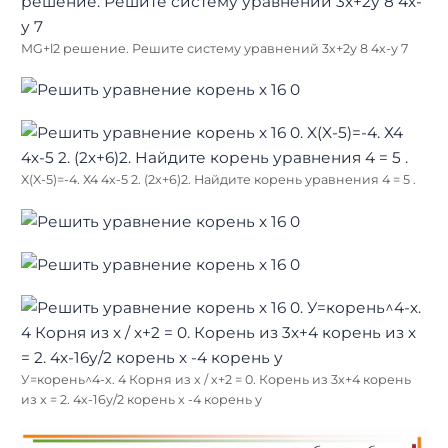
MG+l2 решение. Решите систему уравнений 3х+2у 8 4х-у 7
X(X-5)=-4. Х4 4х-5 2. (2х+6)2. Найдите корень уравнения 4 = 5 .
У=корень^4-х. 4 Корня из х / х+2 = 0. Корень из 3х+4 корень
из х = 2. 4х-16у/2 корень х -4 корень у