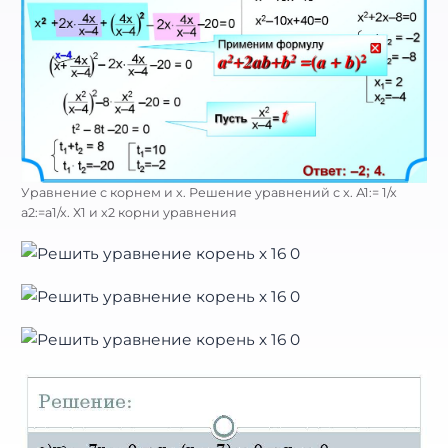
Уравнение с корнем и х. Решение уравнений с x. А1:= 1/х
а2:=а1/х. Х1 и х2 корни уравнения