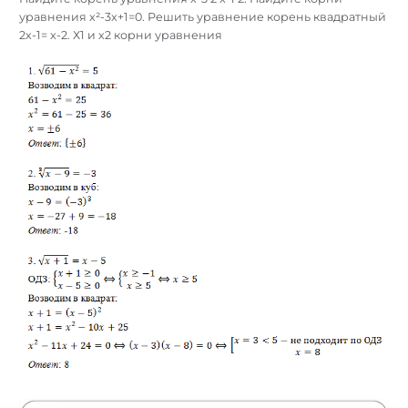
уравнения x²-3x+1=0. Решить уравнение корень квадратный
2x-1= x-2. Х1 и х2 корни уравнения