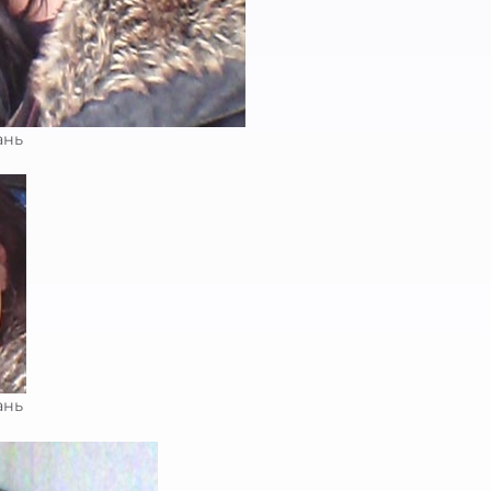
ань
ань