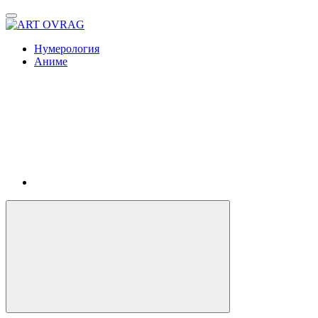
ART
OVRAG
Нумерология
Аниме