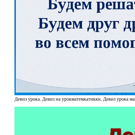
Девиз урока. Девиз на урокматемкатикки. Девиз урока м