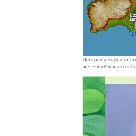
Центральная равнина н
австралийская низменн