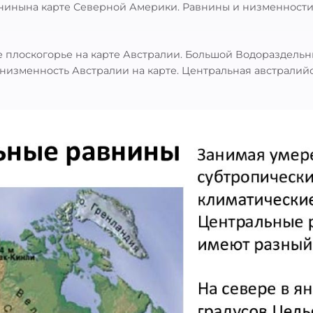
нинына карте Северной Америки. Равнины и низменност
е плоскогорье на карте Австралии. Большой Водораздельн
 низменность Австралии на карте. Центральная австралий
: