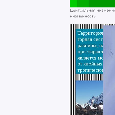
Центральная низменно
низменность